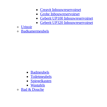
Creavit Inbouwreservoirset
Grohe Inbouwreservoirset
Geberit UP100 Inbouwreservoirset
Geberit UP320 Inbouwreservoirset
Urinoir
Badkamermeubels
Badmeubels
Toiletmeubels
Spiegelkasten
Wastafels
Bad & Douche