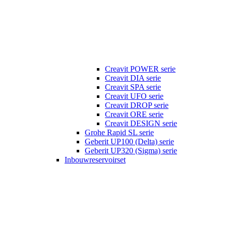
Creavit POWER serie
Creavit DIA serie
Creavit SPA serie
Creavit UFO serie
Creavit DROP serie
Creavit ORE serie
Creavit DESIGN serie
Grohe Rapid SL serie
Geberit UP100 (Delta) serie
Geberit UP320 (Sigma) serie
Inbouwreservoirset