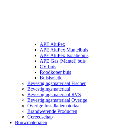
APE AluPex
APE AluPex Mantelbuis
APE AluPex Isolatiebuis
APE Gas (Mantel) buis
CV buis
Roodkoper buis
Buisisolatie
Bevestigingsmateriaal Fischer
Bevestigingsmateriaal
Bevestigingsmateriaal RVS
Bevestigingsmateriaal Overige
Overige Installatiemateriaal
Brandwerende Producten
Gereedschap
Bouwmaterialen