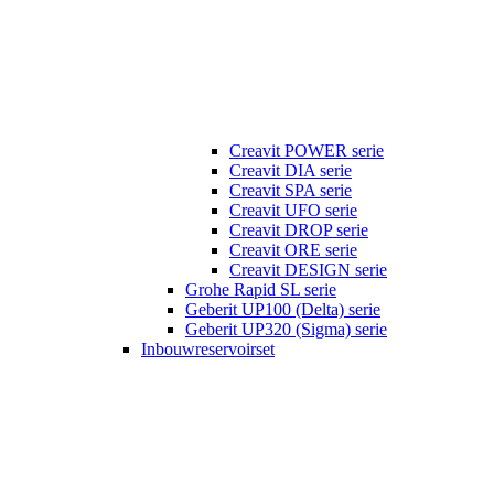
Creavit POWER serie
Creavit DIA serie
Creavit SPA serie
Creavit UFO serie
Creavit DROP serie
Creavit ORE serie
Creavit DESIGN serie
Grohe Rapid SL serie
Geberit UP100 (Delta) serie
Geberit UP320 (Sigma) serie
Inbouwreservoirset