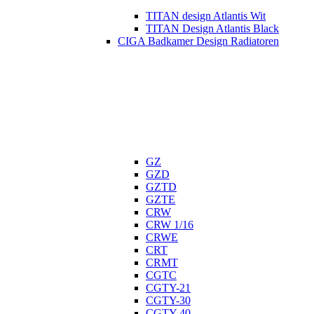
TITAN design Atlantis Wit
TITAN Design Atlantis Black
CIGA Badkamer Design Radiatoren
GZ
GZD
GZTD
GZTE
CRW
CRW 1/16
CRWE
CRT
CRMT
CGTC
CGTY-21
CGTY-30
CGTY-40