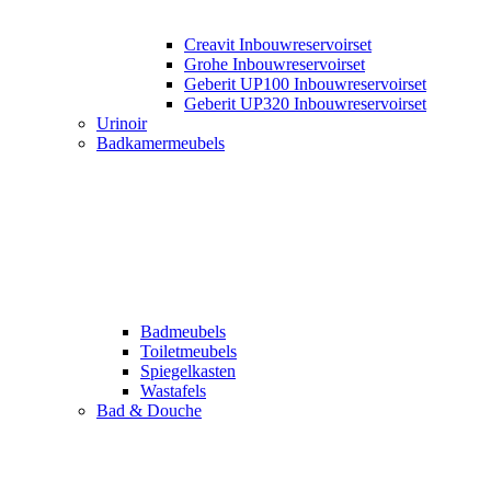
Creavit Inbouwreservoirset
Grohe Inbouwreservoirset
Geberit UP100 Inbouwreservoirset
Geberit UP320 Inbouwreservoirset
Urinoir
Badkamermeubels
Badmeubels
Toiletmeubels
Spiegelkasten
Wastafels
Bad & Douche