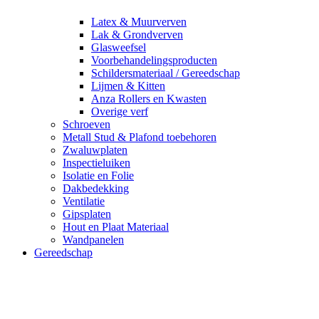
Latex & Muurverven
Lak & Grondverven
Glasweefsel
Voorbehandelingsproducten
Schildersmateriaal / Gereedschap
Lijmen & Kitten
Anza Rollers en Kwasten
Overige verf
Schroeven
Metall Stud & Plafond toebehoren
Zwaluwplaten
Inspectieluiken
Isolatie en Folie
Dakbedekking
Ventilatie
Gipsplaten
Hout en Plaat Materiaal
Wandpanelen
Gereedschap