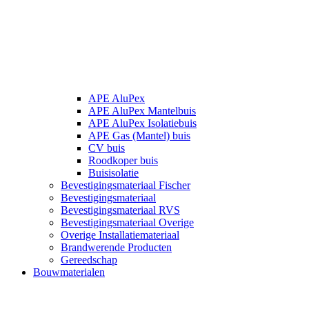
APE AluPex
APE AluPex Mantelbuis
APE AluPex Isolatiebuis
APE Gas (Mantel) buis
CV buis
Roodkoper buis
Buisisolatie
Bevestigingsmateriaal Fischer
Bevestigingsmateriaal
Bevestigingsmateriaal RVS
Bevestigingsmateriaal Overige
Overige Installatiemateriaal
Brandwerende Producten
Gereedschap
Bouwmaterialen