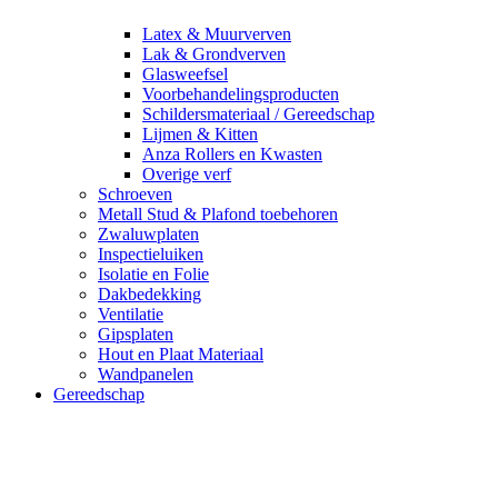
Latex & Muurverven
Lak & Grondverven
Glasweefsel
Voorbehandelingsproducten
Schildersmateriaal / Gereedschap
Lijmen & Kitten
Anza Rollers en Kwasten
Overige verf
Schroeven
Metall Stud & Plafond toebehoren
Zwaluwplaten
Inspectieluiken
Isolatie en Folie
Dakbedekking
Ventilatie
Gipsplaten
Hout en Plaat Materiaal
Wandpanelen
Gereedschap