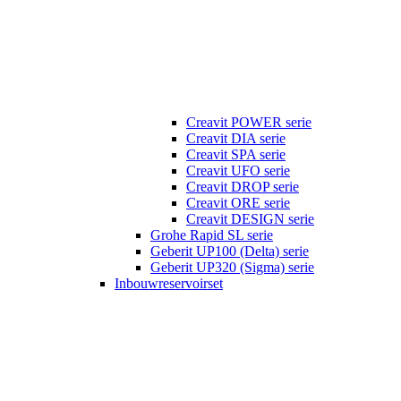
Creavit POWER serie
Creavit DIA serie
Creavit SPA serie
Creavit UFO serie
Creavit DROP serie
Creavit ORE serie
Creavit DESIGN serie
Grohe Rapid SL serie
Geberit UP100 (Delta) serie
Geberit UP320 (Sigma) serie
Inbouwreservoirset