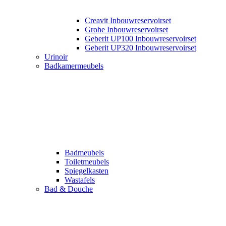
Creavit Inbouwreservoirset
Grohe Inbouwreservoirset
Geberit UP100 Inbouwreservoirset
Geberit UP320 Inbouwreservoirset
Urinoir
Badkamermeubels
Badmeubels
Toiletmeubels
Spiegelkasten
Wastafels
Bad & Douche