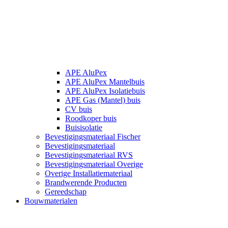
APE AluPex
APE AluPex Mantelbuis
APE AluPex Isolatiebuis
APE Gas (Mantel) buis
CV buis
Roodkoper buis
Buisisolatie
Bevestigingsmateriaal Fischer
Bevestigingsmateriaal
Bevestigingsmateriaal RVS
Bevestigingsmateriaal Overige
Overige Installatiemateriaal
Brandwerende Producten
Gereedschap
Bouwmaterialen