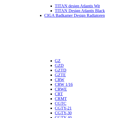
TITAN design Atlantis Wit
TITAN Design Atlantis Black
CIGA Badkamer Design Radiatoren
GZ
GZD
GZTD
GZTE
CRW
CRW 1/16
CRWE
CRT
CRMT
CGTC
CGTY-21
CGTY-30
CGTY-40