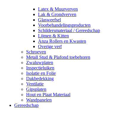
Latex & Muurverven
Lak & Grondverven
Glasweefsel
Voorbehandelingsproducten
Schildersmateriaal / Gereedschap
Lijmen & Kitten
Anza Rollers en Kwasten
Overige verf
Schroeven
Metall Stud & Plafond toebehoren
Zwaluwplaten
Inspectieluiken
Isolatie en Folie
Dakbedekking
Ventilatie
Gipsplaten
Hout en Plaat Materiaal
Wandpanelen
Gereedschap