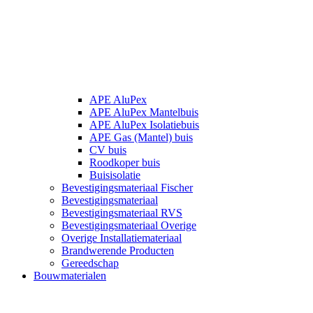
APE AluPex
APE AluPex Mantelbuis
APE AluPex Isolatiebuis
APE Gas (Mantel) buis
CV buis
Roodkoper buis
Buisisolatie
Bevestigingsmateriaal Fischer
Bevestigingsmateriaal
Bevestigingsmateriaal RVS
Bevestigingsmateriaal Overige
Overige Installatiemateriaal
Brandwerende Producten
Gereedschap
Bouwmaterialen