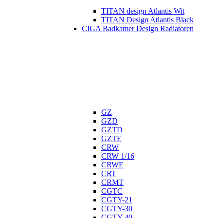
TITAN design Atlantis Wit
TITAN Design Atlantis Black
CIGA Badkamer Design Radiatoren
GZ
GZD
GZTD
GZTE
CRW
CRW 1/16
CRWE
CRT
CRMT
CGTC
CGTY-21
CGTY-30
CGTY-40