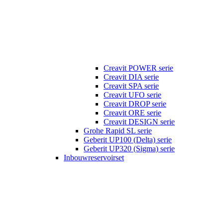
Creavit POWER serie
Creavit DIA serie
Creavit SPA serie
Creavit UFO serie
Creavit DROP serie
Creavit ORE serie
Creavit DESIGN serie
Grohe Rapid SL serie
Geberit UP100 (Delta) serie
Geberit UP320 (Sigma) serie
Inbouwreservoirset