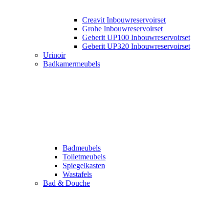
Creavit Inbouwreservoirset
Grohe Inbouwreservoirset
Geberit UP100 Inbouwreservoirset
Geberit UP320 Inbouwreservoirset
Urinoir
Badkamermeubels
Badmeubels
Toiletmeubels
Spiegelkasten
Wastafels
Bad & Douche