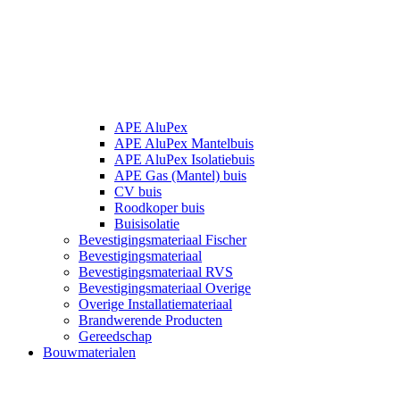
APE AluPex
APE AluPex Mantelbuis
APE AluPex Isolatiebuis
APE Gas (Mantel) buis
CV buis
Roodkoper buis
Buisisolatie
Bevestigingsmateriaal Fischer
Bevestigingsmateriaal
Bevestigingsmateriaal RVS
Bevestigingsmateriaal Overige
Overige Installatiemateriaal
Brandwerende Producten
Gereedschap
Bouwmaterialen