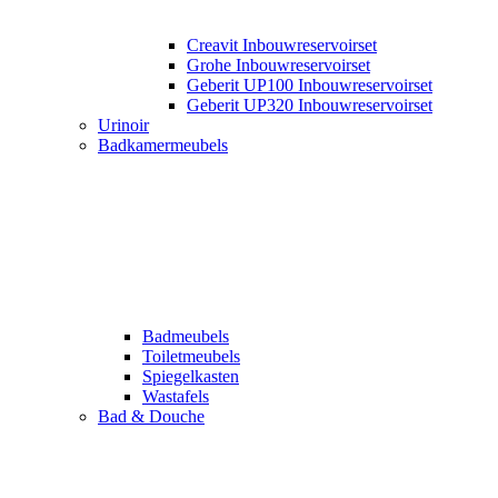
Creavit Inbouwreservoirset
Grohe Inbouwreservoirset
Geberit UP100 Inbouwreservoirset
Geberit UP320 Inbouwreservoirset
Urinoir
Badkamermeubels
Badmeubels
Toiletmeubels
Spiegelkasten
Wastafels
Bad & Douche