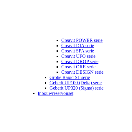
Creavit POWER serie
Creavit DIA serie
Creavit SPA serie
Creavit UFO serie
Creavit DROP serie
Creavit ORE serie
Creavit DESIGN serie
Grohe Rapid SL serie
Geberit UP100 (Delta) serie
Geberit UP320 (Sigma) serie
Inbouwreservoirset