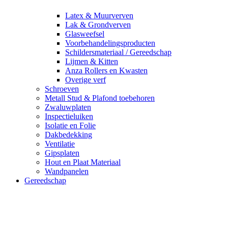
Latex & Muurverven
Lak & Grondverven
Glasweefsel
Voorbehandelingsproducten
Schildersmateriaal / Gereedschap
Lijmen & Kitten
Anza Rollers en Kwasten
Overige verf
Schroeven
Metall Stud & Plafond toebehoren
Zwaluwplaten
Inspectieluiken
Isolatie en Folie
Dakbedekking
Ventilatie
Gipsplaten
Hout en Plaat Materiaal
Wandpanelen
Gereedschap