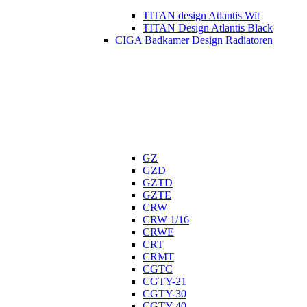
TITAN design Atlantis Wit
TITAN Design Atlantis Black
CIGA Badkamer Design Radiatoren
GZ
GZD
GZTD
GZTE
CRW
CRW 1/16
CRWE
CRT
CRMT
CGTC
CGTY-21
CGTY-30
CGTY-40