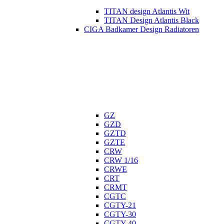
TITAN design Atlantis Wit
TITAN Design Atlantis Black
CIGA Badkamer Design Radiatoren
GZ
GZD
GZTD
GZTE
CRW
CRW 1/16
CRWE
CRT
CRMT
CGTC
CGTY-21
CGTY-30
CGTY-40