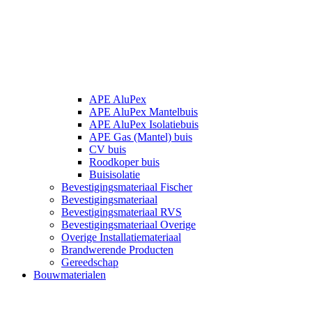
APE AluPex
APE AluPex Mantelbuis
APE AluPex Isolatiebuis
APE Gas (Mantel) buis
CV buis
Roodkoper buis
Buisisolatie
Bevestigingsmateriaal Fischer
Bevestigingsmateriaal
Bevestigingsmateriaal RVS
Bevestigingsmateriaal Overige
Overige Installatiemateriaal
Brandwerende Producten
Gereedschap
Bouwmaterialen