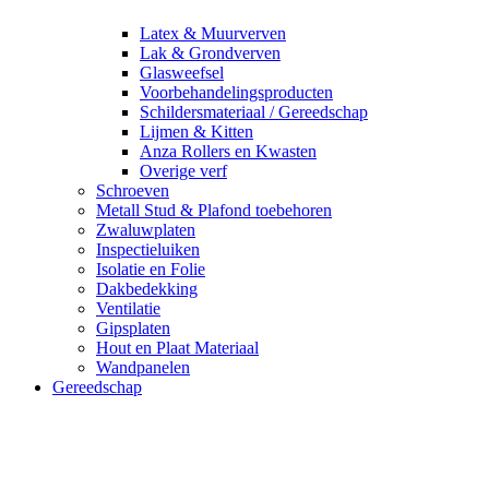
Latex & Muurverven
Lak & Grondverven
Glasweefsel
Voorbehandelingsproducten
Schildersmateriaal / Gereedschap
Lijmen & Kitten
Anza Rollers en Kwasten
Overige verf
Schroeven
Metall Stud & Plafond toebehoren
Zwaluwplaten
Inspectieluiken
Isolatie en Folie
Dakbedekking
Ventilatie
Gipsplaten
Hout en Plaat Materiaal
Wandpanelen
Gereedschap