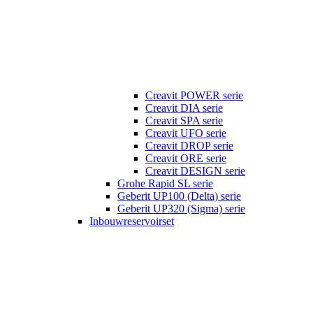
Creavit POWER serie
Creavit DIA serie
Creavit SPA serie
Creavit UFO serie
Creavit DROP serie
Creavit ORE serie
Creavit DESIGN serie
Grohe Rapid SL serie
Geberit UP100 (Delta) serie
Geberit UP320 (Sigma) serie
Inbouwreservoirset