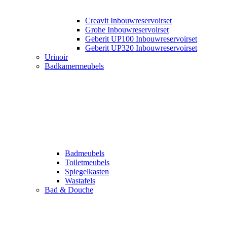
Creavit Inbouwreservoirset
Grohe Inbouwreservoirset
Geberit UP100 Inbouwreservoirset
Geberit UP320 Inbouwreservoirset
Urinoir
Badkamermeubels
Badmeubels
Toiletmeubels
Spiegelkasten
Wastafels
Bad & Douche