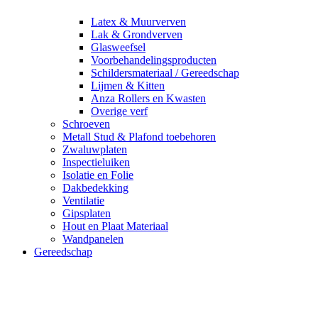
Latex & Muurverven
Lak & Grondverven
Glasweefsel
Voorbehandelingsproducten
Schildersmateriaal / Gereedschap
Lijmen & Kitten
Anza Rollers en Kwasten
Overige verf
Schroeven
Metall Stud & Plafond toebehoren
Zwaluwplaten
Inspectieluiken
Isolatie en Folie
Dakbedekking
Ventilatie
Gipsplaten
Hout en Plaat Materiaal
Wandpanelen
Gereedschap