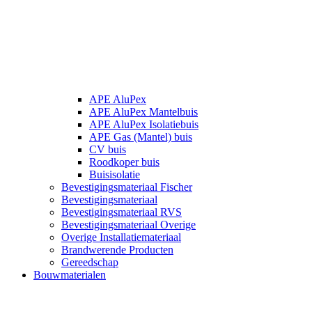
APE AluPex
APE AluPex Mantelbuis
APE AluPex Isolatiebuis
APE Gas (Mantel) buis
CV buis
Roodkoper buis
Buisisolatie
Bevestigingsmateriaal Fischer
Bevestigingsmateriaal
Bevestigingsmateriaal RVS
Bevestigingsmateriaal Overige
Overige Installatiemateriaal
Brandwerende Producten
Gereedschap
Bouwmaterialen