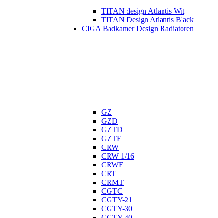
TITAN design Atlantis Wit
TITAN Design Atlantis Black
CIGA Badkamer Design Radiatoren
GZ
GZD
GZTD
GZTE
CRW
CRW 1/16
CRWE
CRT
CRMT
CGTC
CGTY-21
CGTY-30
CGTY-40