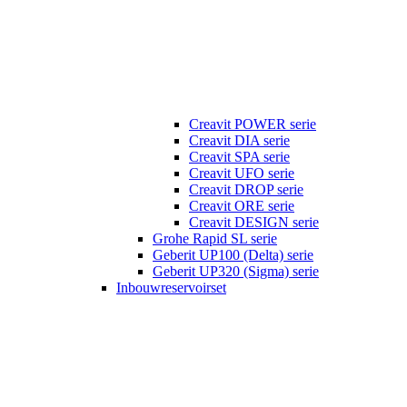
Creavit POWER serie
Creavit DIA serie
Creavit SPA serie
Creavit UFO serie
Creavit DROP serie
Creavit ORE serie
Creavit DESIGN serie
Grohe Rapid SL serie
Geberit UP100 (Delta) serie
Geberit UP320 (Sigma) serie
Inbouwreservoirset