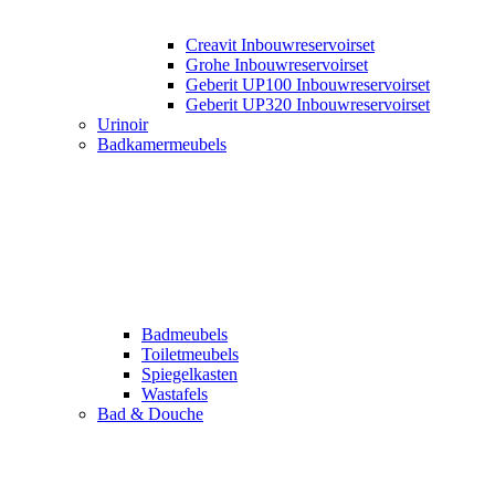
Creavit Inbouwreservoirset
Grohe Inbouwreservoirset
Geberit UP100 Inbouwreservoirset
Geberit UP320 Inbouwreservoirset
Urinoir
Badkamermeubels
Badmeubels
Toiletmeubels
Spiegelkasten
Wastafels
Bad & Douche