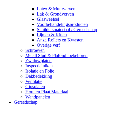
Latex & Muurverven
Lak & Grondverven
Glasweefsel
Voorbehandelingsproducten
Schildersmateriaal / Gereedschap
Lijmen & Kitten
Anza Rollers en Kwasten
Overige verf
Schroeven
Metall Stud & Plafond toebehoren
Zwaluwplaten
Inspectieluiken
Isolatie en Folie
Dakbedekking
Ventilatie
Gipsplaten
Hout en Plaat Materiaal
Wandpanelen
Gereedschap