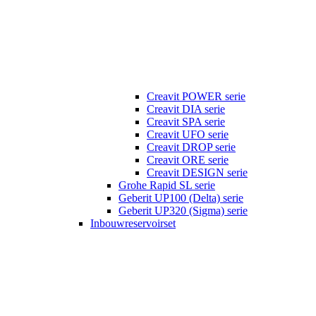
Creavit POWER serie
Creavit DIA serie
Creavit SPA serie
Creavit UFO serie
Creavit DROP serie
Creavit ORE serie
Creavit DESIGN serie
Grohe Rapid SL serie
Geberit UP100 (Delta) serie
Geberit UP320 (Sigma) serie
Inbouwreservoirset