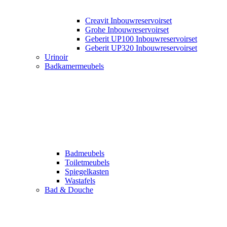
Creavit Inbouwreservoirset
Grohe Inbouwreservoirset
Geberit UP100 Inbouwreservoirset
Geberit UP320 Inbouwreservoirset
Urinoir
Badkamermeubels
Badmeubels
Toiletmeubels
Spiegelkasten
Wastafels
Bad & Douche