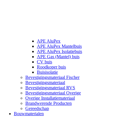
APE AluPex
APE AluPex Mantelbuis
APE AluPex Isolatiebuis
APE Gas (Mantel) buis
CV buis
Roodkoper buis
Buisisolatie
Bevestigingsmateriaal Fischer
Bevestigingsmateriaal
Bevestigingsmateriaal RVS
Bevestigingsmateriaal Overige
Overige Installatiemateriaal
Brandwerende Producten
Gereedschap
Bouwmaterialen