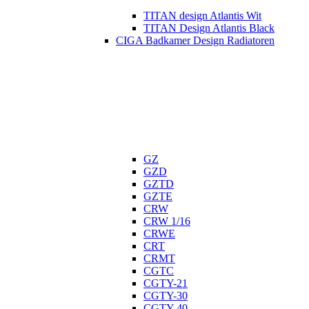
TITAN design Atlantis Wit
TITAN Design Atlantis Black
CIGA Badkamer Design Radiatoren
GZ
GZD
GZTD
GZTE
CRW
CRW 1/16
CRWE
CRT
CRMT
CGTC
CGTY-21
CGTY-30
CGTY-40