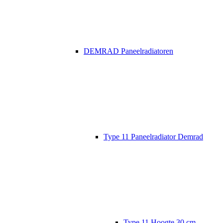
DEMRAD Paneelradiatoren
Type 11 Paneelradiator Demrad
Type 11 Hoogte 30 cm