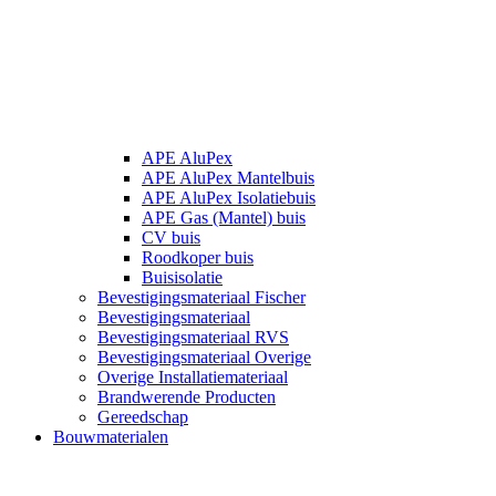
APE AluPex
APE AluPex Mantelbuis
APE AluPex Isolatiebuis
APE Gas (Mantel) buis
CV buis
Roodkoper buis
Buisisolatie
Bevestigingsmateriaal Fischer
Bevestigingsmateriaal
Bevestigingsmateriaal RVS
Bevestigingsmateriaal Overige
Overige Installatiemateriaal
Brandwerende Producten
Gereedschap
Bouwmaterialen