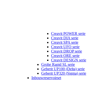
Creavit POWER serie
Creavit DIA serie
Creavit SPA serie
Creavit UFO serie
Creavit DROP serie
Creavit ORE serie
Creavit DESIGN serie
Grohe Rapid SL serie
Geberit UP100 (Delta) serie
Geberit UP320 (Sigma) serie
Inbouwreservoirset