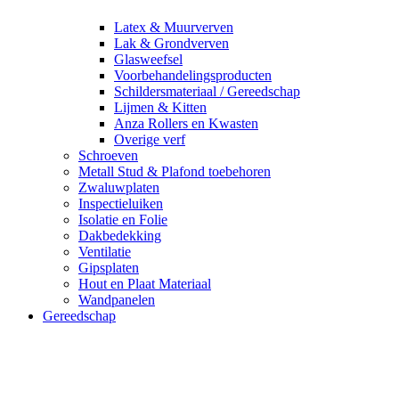
Latex & Muurverven
Lak & Grondverven
Glasweefsel
Voorbehandelingsproducten
Schildersmateriaal / Gereedschap
Lijmen & Kitten
Anza Rollers en Kwasten
Overige verf
Schroeven
Metall Stud & Plafond toebehoren
Zwaluwplaten
Inspectieluiken
Isolatie en Folie
Dakbedekking
Ventilatie
Gipsplaten
Hout en Plaat Materiaal
Wandpanelen
Gereedschap