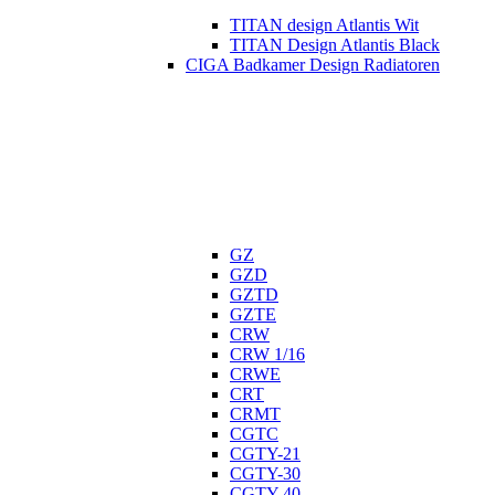
TITAN design Atlantis Wit
TITAN Design Atlantis Black
CIGA Badkamer Design Radiatoren
GZ
GZD
GZTD
GZTE
CRW
CRW 1/16
CRWE
CRT
CRMT
CGTC
CGTY-21
CGTY-30
CGTY-40