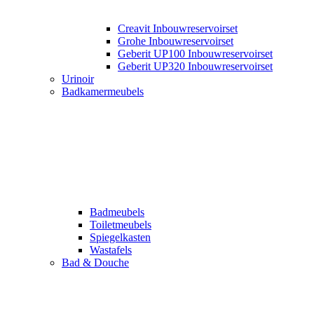
Creavit Inbouwreservoirset
Grohe Inbouwreservoirset
Geberit UP100 Inbouwreservoirset
Geberit UP320 Inbouwreservoirset
Urinoir
Badkamermeubels
Badmeubels
Toiletmeubels
Spiegelkasten
Wastafels
Bad & Douche