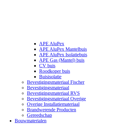
APE AluPex
APE AluPex Mantelbuis
APE AluPex Isolatiebuis
APE Gas (Mantel) buis
CV buis
Roodkoper buis
Buisisolatie
Bevestigingsmateriaal Fischer
Bevestigingsmateriaal
Bevestigingsmateriaal RVS
Bevestigingsmateriaal Overige
Overige Installatiemateriaal
Brandwerende Producten
Gereedschap
Bouwmaterialen