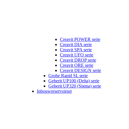
Creavit POWER serie
Creavit DIA serie
Creavit SPA serie
Creavit UFO serie
Creavit DROP serie
Creavit ORE serie
Creavit DESIGN serie
Grohe Rapid SL serie
Geberit UP100 (Delta) serie
Geberit UP320 (Sigma) serie
Inbouwreservoirset