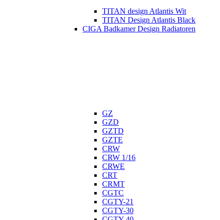
TITAN design Atlantis Wit
TITAN Design Atlantis Black
CIGA Badkamer Design Radiatoren
GZ
GZD
GZTD
GZTE
CRW
CRW 1/16
CRWE
CRT
CRMT
CGTC
CGTY-21
CGTY-30
CGTY-40