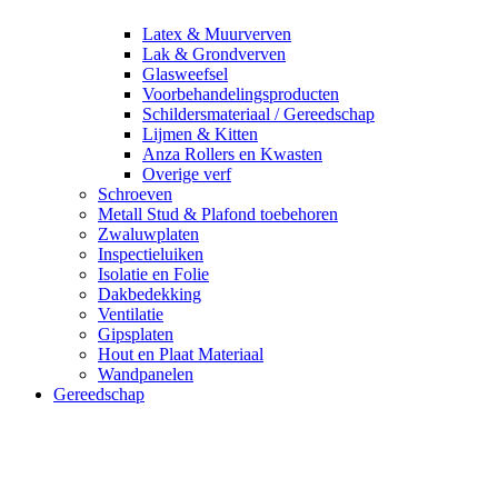
Latex & Muurverven
Lak & Grondverven
Glasweefsel
Voorbehandelingsproducten
Schildersmateriaal / Gereedschap
Lijmen & Kitten
Anza Rollers en Kwasten
Overige verf
Schroeven
Metall Stud & Plafond toebehoren
Zwaluwplaten
Inspectieluiken
Isolatie en Folie
Dakbedekking
Ventilatie
Gipsplaten
Hout en Plaat Materiaal
Wandpanelen
Gereedschap