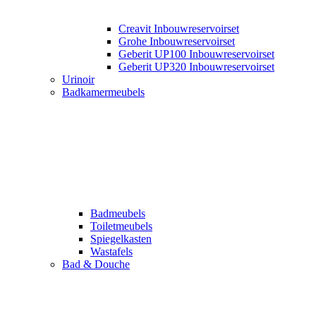
Creavit Inbouwreservoirset
Grohe Inbouwreservoirset
Geberit UP100 Inbouwreservoirset
Geberit UP320 Inbouwreservoirset
Urinoir
Badkamermeubels
Badmeubels
Toiletmeubels
Spiegelkasten
Wastafels
Bad & Douche