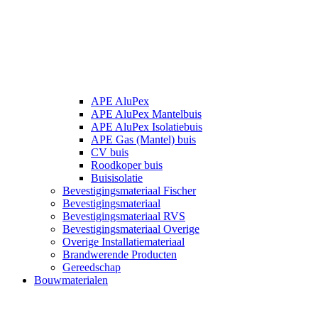
APE AluPex
APE AluPex Mantelbuis
APE AluPex Isolatiebuis
APE Gas (Mantel) buis
CV buis
Roodkoper buis
Buisisolatie
Bevestigingsmateriaal Fischer
Bevestigingsmateriaal
Bevestigingsmateriaal RVS
Bevestigingsmateriaal Overige
Overige Installatiemateriaal
Brandwerende Producten
Gereedschap
Bouwmaterialen