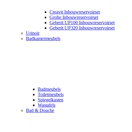
Creavit Inbouwreservoirset
Grohe Inbouwreservoirset
Geberit UP100 Inbouwreservoirset
Geberit UP320 Inbouwreservoirset
Urinoir
Badkamermeubels
Badmeubels
Toiletmeubels
Spiegelkasten
Wastafels
Bad & Douche