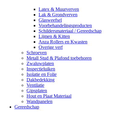
Latex & Muurverven
Lak & Grondverven
Glasweefsel
Voorbehandelingsproducten
Schildersmateriaal / Gereedschap
Lijmen & Kitten
Anza Rollers en Kwasten
Overige verf
Schroeven
Metall Stud & Plafond toebehoren
Zwaluwplaten
Inspectieluiken
Isolatie en Folie
Dakbedekking
Ventilatie
Gipsplaten
Hout en Plaat Materiaal
Wandpanelen
Gereedschap