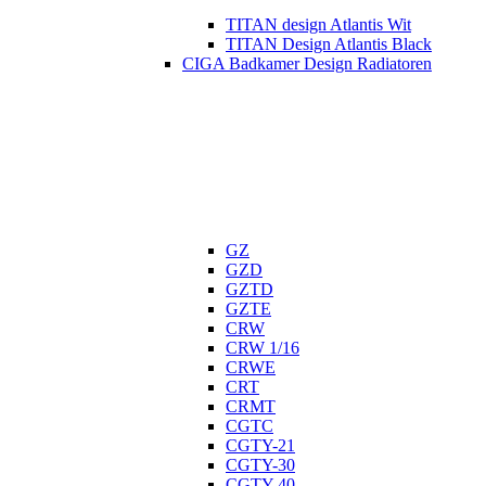
TITAN design Atlantis Wit
TITAN Design Atlantis Black
CIGA Badkamer Design Radiatoren
GZ
GZD
GZTD
GZTE
CRW
CRW 1/16
CRWE
CRT
CRMT
CGTC
CGTY-21
CGTY-30
CGTY-40