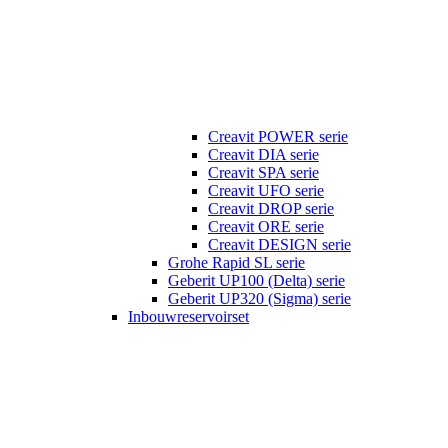
Creavit POWER serie
Creavit DIA serie
Creavit SPA serie
Creavit UFO serie
Creavit DROP serie
Creavit ORE serie
Creavit DESIGN serie
Grohe Rapid SL serie
Geberit UP100 (Delta) serie
Geberit UP320 (Sigma) serie
Inbouwreservoirset