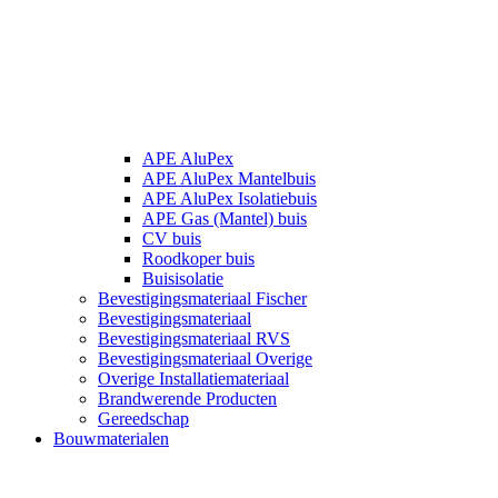
APE AluPex
APE AluPex Mantelbuis
APE AluPex Isolatiebuis
APE Gas (Mantel) buis
CV buis
Roodkoper buis
Buisisolatie
Bevestigingsmateriaal Fischer
Bevestigingsmateriaal
Bevestigingsmateriaal RVS
Bevestigingsmateriaal Overige
Overige Installatiemateriaal
Brandwerende Producten
Gereedschap
Bouwmaterialen