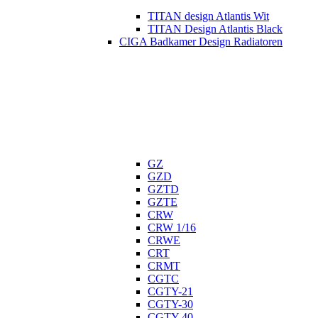
TITAN design Atlantis Wit
TITAN Design Atlantis Black
CIGA Badkamer Design Radiatoren
GZ
GZD
GZTD
GZTE
CRW
CRW 1/16
CRWE
CRT
CRMT
CGTC
CGTY-21
CGTY-30
CGTY-40