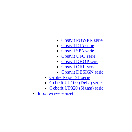
Creavit POWER serie
Creavit DIA serie
Creavit SPA serie
Creavit UFO serie
Creavit DROP serie
Creavit ORE serie
Creavit DESIGN serie
Grohe Rapid SL serie
Geberit UP100 (Delta) serie
Geberit UP320 (Sigma) serie
Inbouwreservoirset