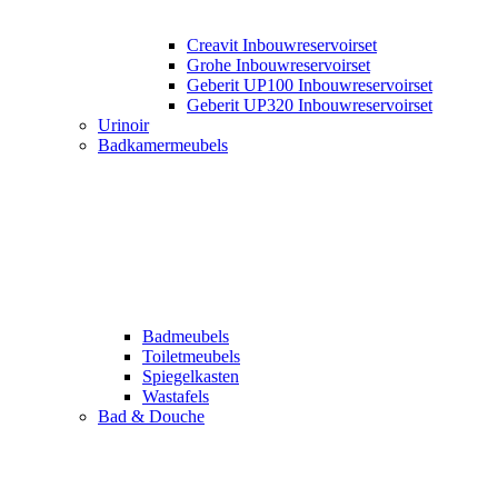
Creavit Inbouwreservoirset
Grohe Inbouwreservoirset
Geberit UP100 Inbouwreservoirset
Geberit UP320 Inbouwreservoirset
Urinoir
Badkamermeubels
Badmeubels
Toiletmeubels
Spiegelkasten
Wastafels
Bad & Douche