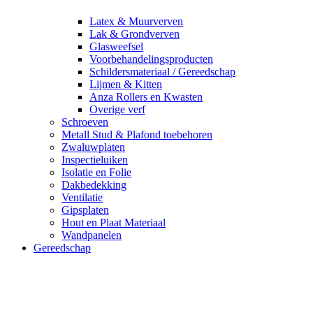
Latex & Muurverven
Lak & Grondverven
Glasweefsel
Voorbehandelingsproducten
Schildersmateriaal / Gereedschap
Lijmen & Kitten
Anza Rollers en Kwasten
Overige verf
Schroeven
Metall Stud & Plafond toebehoren
Zwaluwplaten
Inspectieluiken
Isolatie en Folie
Dakbedekking
Ventilatie
Gipsplaten
Hout en Plaat Materiaal
Wandpanelen
Gereedschap