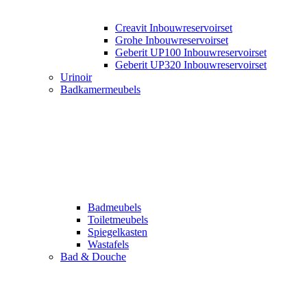
Creavit Inbouwreservoirset
Grohe Inbouwreservoirset
Geberit UP100 Inbouwreservoirset
Geberit UP320 Inbouwreservoirset
Urinoir
Badkamermeubels
Badmeubels
Toiletmeubels
Spiegelkasten
Wastafels
Bad & Douche