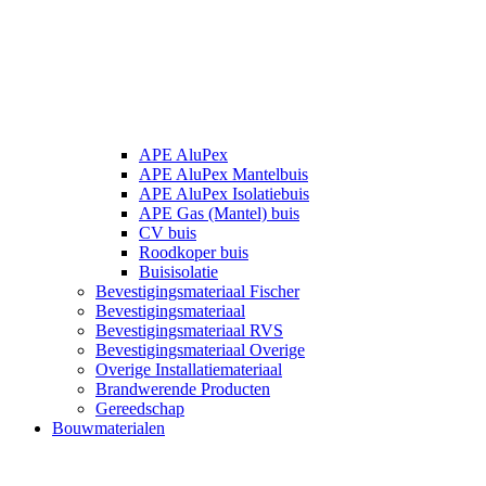
APE AluPex
APE AluPex Mantelbuis
APE AluPex Isolatiebuis
APE Gas (Mantel) buis
CV buis
Roodkoper buis
Buisisolatie
Bevestigingsmateriaal Fischer
Bevestigingsmateriaal
Bevestigingsmateriaal RVS
Bevestigingsmateriaal Overige
Overige Installatiemateriaal
Brandwerende Producten
Gereedschap
Bouwmaterialen