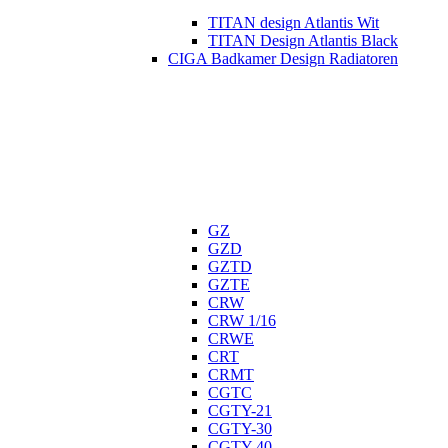
TITAN design Atlantis Wit
TITAN Design Atlantis Black
CIGA Badkamer Design Radiatoren
GZ
GZD
GZTD
GZTE
CRW
CRW 1/16
CRWE
CRT
CRMT
CGTC
CGTY-21
CGTY-30
CGTY-40