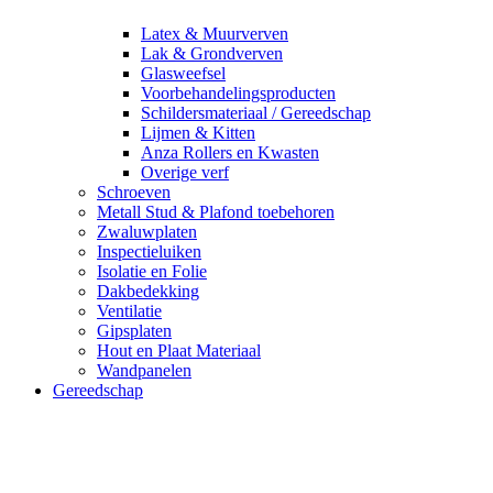
Latex & Muurverven
Lak & Grondverven
Glasweefsel
Voorbehandelingsproducten
Schildersmateriaal / Gereedschap
Lijmen & Kitten
Anza Rollers en Kwasten
Overige verf
Schroeven
Metall Stud & Plafond toebehoren
Zwaluwplaten
Inspectieluiken
Isolatie en Folie
Dakbedekking
Ventilatie
Gipsplaten
Hout en Plaat Materiaal
Wandpanelen
Gereedschap