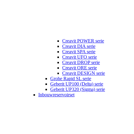
Creavit POWER serie
Creavit DIA serie
Creavit SPA serie
Creavit UFO serie
Creavit DROP serie
Creavit ORE serie
Creavit DESIGN serie
Grohe Rapid SL serie
Geberit UP100 (Delta) serie
Geberit UP320 (Sigma) serie
Inbouwreservoirset