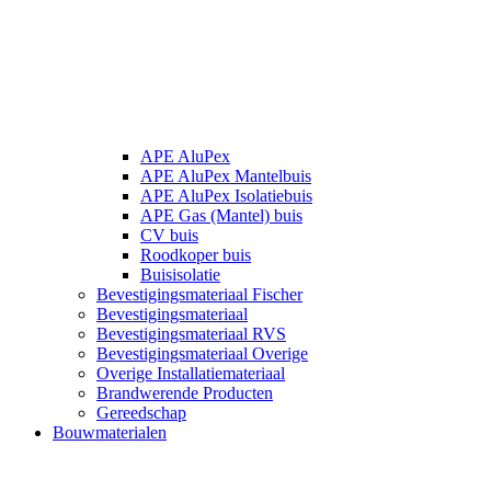
APE AluPex
APE AluPex Mantelbuis
APE AluPex Isolatiebuis
APE Gas (Mantel) buis
CV buis
Roodkoper buis
Buisisolatie
Bevestigingsmateriaal Fischer
Bevestigingsmateriaal
Bevestigingsmateriaal RVS
Bevestigingsmateriaal Overige
Overige Installatiemateriaal
Brandwerende Producten
Gereedschap
Bouwmaterialen