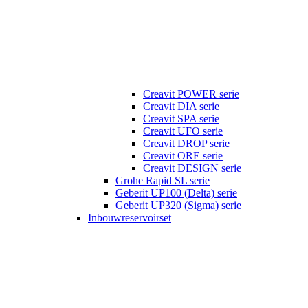
Creavit POWER serie
Creavit DIA serie
Creavit SPA serie
Creavit UFO serie
Creavit DROP serie
Creavit ORE serie
Creavit DESIGN serie
Grohe Rapid SL serie
Geberit UP100 (Delta) serie
Geberit UP320 (Sigma) serie
Inbouwreservoirset