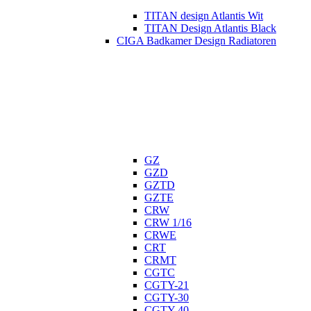
TITAN design Atlantis Wit
TITAN Design Atlantis Black
CIGA Badkamer Design Radiatoren
GZ
GZD
GZTD
GZTE
CRW
CRW 1/16
CRWE
CRT
CRMT
CGTC
CGTY-21
CGTY-30
CGTY-40