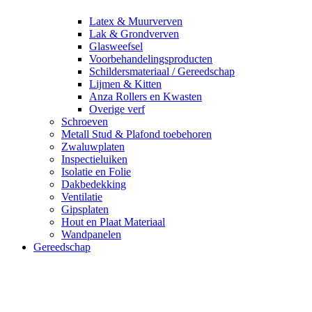
Latex & Muurverven
Lak & Grondverven
Glasweefsel
Voorbehandelingsproducten
Schildersmateriaal / Gereedschap
Lijmen & Kitten
Anza Rollers en Kwasten
Overige verf
Schroeven
Metall Stud & Plafond toebehoren
Zwaluwplaten
Inspectieluiken
Isolatie en Folie
Dakbedekking
Ventilatie
Gipsplaten
Hout en Plaat Materiaal
Wandpanelen
Gereedschap