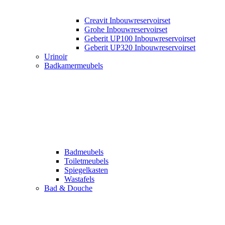
Creavit Inbouwreservoirset
Grohe Inbouwreservoirset
Geberit UP100 Inbouwreservoirset
Geberit UP320 Inbouwreservoirset
Urinoir
Badkamermeubels
Badmeubels
Toiletmeubels
Spiegelkasten
Wastafels
Bad & Douche