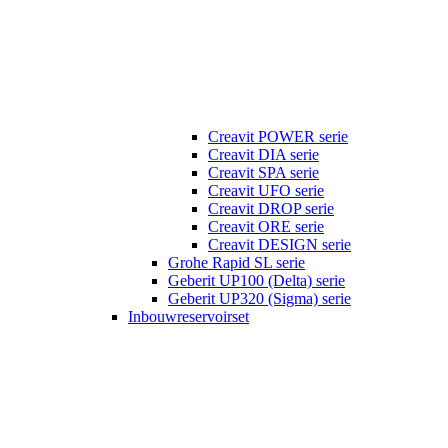
Creavit POWER serie
Creavit DIA serie
Creavit SPA serie
Creavit UFO serie
Creavit DROP serie
Creavit ORE serie
Creavit DESIGN serie
Grohe Rapid SL serie
Geberit UP100 (Delta) serie
Geberit UP320 (Sigma) serie
Inbouwreservoirset