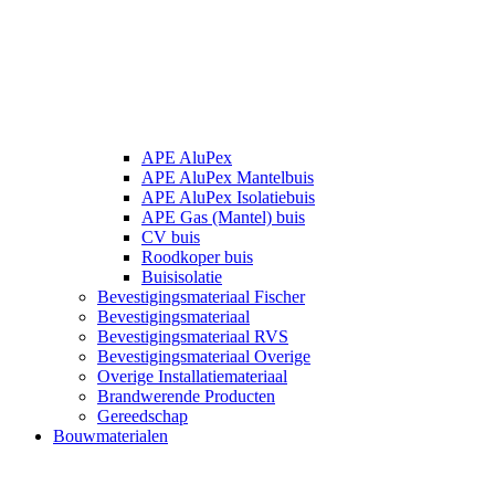
APE AluPex
APE AluPex Mantelbuis
APE AluPex Isolatiebuis
APE Gas (Mantel) buis
CV buis
Roodkoper buis
Buisisolatie
Bevestigingsmateriaal Fischer
Bevestigingsmateriaal
Bevestigingsmateriaal RVS
Bevestigingsmateriaal Overige
Overige Installatiemateriaal
Brandwerende Producten
Gereedschap
Bouwmaterialen