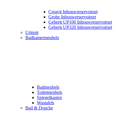
Creavit Inbouwreservoirset
Grohe Inbouwreservoirset
Geberit UP100 Inbouwreservoirset
Geberit UP320 Inbouwreservoirset
Urinoir
Badkamermeubels
Badmeubels
Toiletmeubels
Spiegelkasten
Wastafels
Bad & Douche