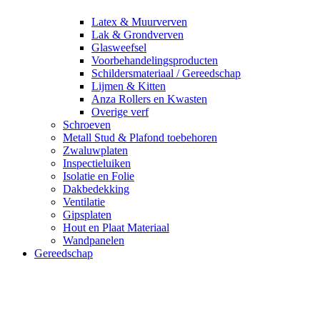
Latex & Muurverven
Lak & Grondverven
Glasweefsel
Voorbehandelingsproducten
Schildersmateriaal / Gereedschap
Lijmen & Kitten
Anza Rollers en Kwasten
Overige verf
Schroeven
Metall Stud & Plafond toebehoren
Zwaluwplaten
Inspectieluiken
Isolatie en Folie
Dakbedekking
Ventilatie
Gipsplaten
Hout en Plaat Materiaal
Wandpanelen
Gereedschap