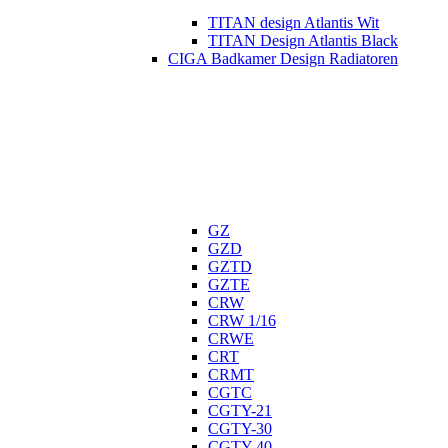
TITAN design Atlantis Wit
TITAN Design Atlantis Black
CIGA Badkamer Design Radiatoren
GZ
GZD
GZTD
GZTE
CRW
CRW 1/16
CRWE
CRT
CRMT
CGTC
CGTY-21
CGTY-30
CGTY-40