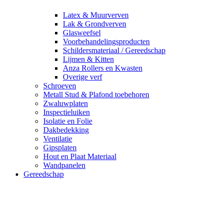
Latex & Muurverven
Lak & Grondverven
Glasweefsel
Voorbehandelingsproducten
Schildersmateriaal / Gereedschap
Lijmen & Kitten
Anza Rollers en Kwasten
Overige verf
Schroeven
Metall Stud & Plafond toebehoren
Zwaluwplaten
Inspectieluiken
Isolatie en Folie
Dakbedekking
Ventilatie
Gipsplaten
Hout en Plaat Materiaal
Wandpanelen
Gereedschap