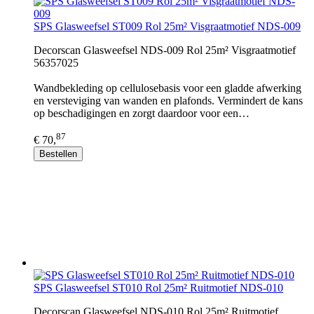
SPS Glasweefsel ST009 Rol 25m² Visgraatmotief NDS-009
Decorscan Glasweefsel NDS-009 Rol 25m² Visgraatmotief
56357025
Wandbekleding op cellulosebasis voor een gladde afwerking
en versteviging van wanden en plafonds. Vermindert de kans
op beschadigingen en zorgt daardoor voor een…
87
€ 70,
Bestellen
SPS Glasweefsel ST010 Rol 25m² Ruitmotief NDS-010
Decorscan Glasweefsel NDS-010 Rol 25m² Ruitmotief