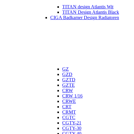
TITAN design Atlantis Wit
TITAN Design Atlantis Black
CIGA Badkamer Design Radiatoren
GZ
GZD
GZTD
GZTE
CRW
CRW 1/16
CRWE
CRT
CRMT
CGTC
CGTY-21
CGTY-30
CGTY-40