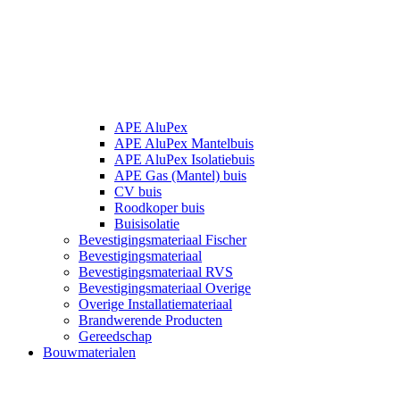
APE AluPex
APE AluPex Mantelbuis
APE AluPex Isolatiebuis
APE Gas (Mantel) buis
CV buis
Roodkoper buis
Buisisolatie
Bevestigingsmateriaal Fischer
Bevestigingsmateriaal
Bevestigingsmateriaal RVS
Bevestigingsmateriaal Overige
Overige Installatiemateriaal
Brandwerende Producten
Gereedschap
Bouwmaterialen