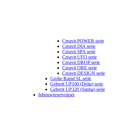
Creavit POWER serie
Creavit DIA serie
Creavit SPA serie
Creavit UFO serie
Creavit DROP serie
Creavit ORE serie
Creavit DESIGN serie
Grohe Rapid SL serie
Geberit UP100 (Delta) serie
Geberit UP320 (Sigma) serie
Inbouwreservoirset