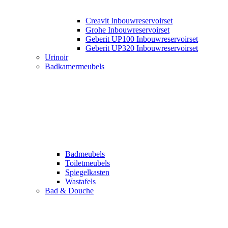
Creavit Inbouwreservoirset
Grohe Inbouwreservoirset
Geberit UP100 Inbouwreservoirset
Geberit UP320 Inbouwreservoirset
Urinoir
Badkamermeubels
Badmeubels
Toiletmeubels
Spiegelkasten
Wastafels
Bad & Douche