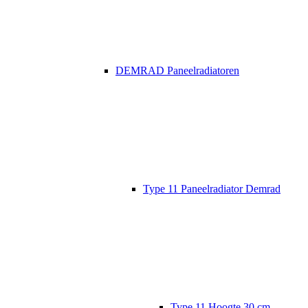
DEMRAD Paneelradiatoren
Type 11 Paneelradiator Demrad
Type 11 Hoogte 30 cm