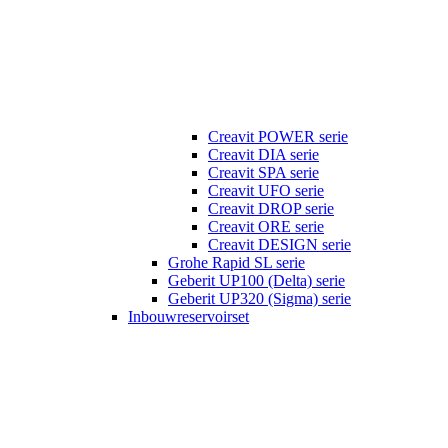
Creavit POWER serie
Creavit DIA serie
Creavit SPA serie
Creavit UFO serie
Creavit DROP serie
Creavit ORE serie
Creavit DESIGN serie
Grohe Rapid SL serie
Geberit UP100 (Delta) serie
Geberit UP320 (Sigma) serie
Inbouwreservoirset