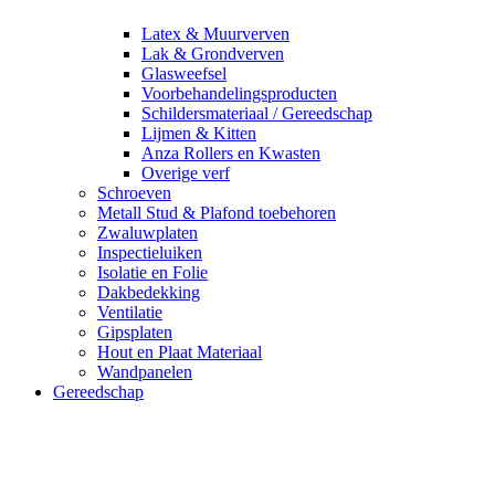
Latex & Muurverven
Lak & Grondverven
Glasweefsel
Voorbehandelingsproducten
Schildersmateriaal / Gereedschap
Lijmen & Kitten
Anza Rollers en Kwasten
Overige verf
Schroeven
Metall Stud & Plafond toebehoren
Zwaluwplaten
Inspectieluiken
Isolatie en Folie
Dakbedekking
Ventilatie
Gipsplaten
Hout en Plaat Materiaal
Wandpanelen
Gereedschap