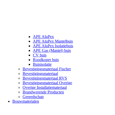
APE AluPex
APE AluPex Mantelbuis
APE AluPex Isolatiebuis
APE Gas (Mantel) buis
CV buis
Roodkoper buis
Buisisolatie
Bevestigingsmateriaal Fischer
Bevestigingsmateriaal
Bevestigingsmateriaal RVS
Bevestigingsmateriaal Overige
Overige Installatiemateriaal
Brandwerende Producten
Gereedschap
Bouwmaterialen