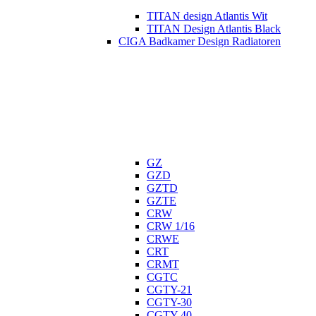
TITAN design Atlantis Wit
TITAN Design Atlantis Black
CIGA Badkamer Design Radiatoren
GZ
GZD
GZTD
GZTE
CRW
CRW 1/16
CRWE
CRT
CRMT
CGTC
CGTY-21
CGTY-30
CGTY-40