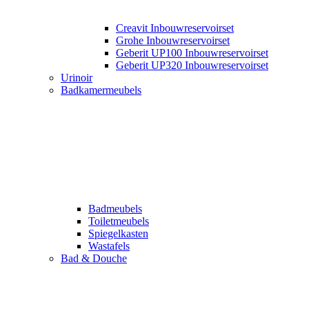
Creavit Inbouwreservoirset
Grohe Inbouwreservoirset
Geberit UP100 Inbouwreservoirset
Geberit UP320 Inbouwreservoirset
Urinoir
Badkamermeubels
Badmeubels
Toiletmeubels
Spiegelkasten
Wastafels
Bad & Douche