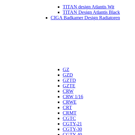
TITAN design Atlantis Wit
TITAN Design Atlantis Black
CIGA Badkamer Design Radiatoren
GZ
GZD
GZTD
GZTE
CRW
CRW 1/16
CRWE
CRT
CRMT
CGTC
CGTY-21
CGTY-30
CGTY-40