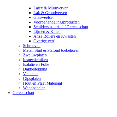
Latex & Muurverven
Lak & Grondverven
Glasweefsel
Voorbehandelingsproducten
Schildersmateriaal / Gereedschap
Lijmen & Kitten
Anza Rollers en Kwasten
Overige verf
Schroeven
Metall Stud & Plafond toebehoren
Zwaluwplaten
Inspectieluiken
Isolatie en Folie
Dakbedekking
Ventilatie
Gipsplaten
Hout en Plaat Materiaal
Wandpanelen
Gereedschap