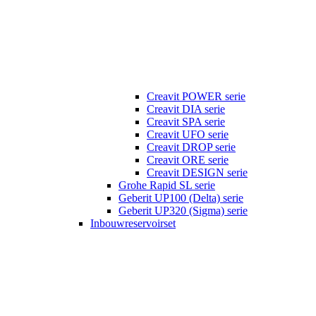
Creavit POWER serie
Creavit DIA serie
Creavit SPA serie
Creavit UFO serie
Creavit DROP serie
Creavit ORE serie
Creavit DESIGN serie
Grohe Rapid SL serie
Geberit UP100 (Delta) serie
Geberit UP320 (Sigma) serie
Inbouwreservoirset