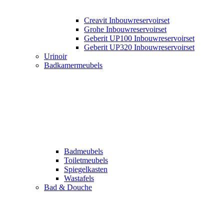
Creavit Inbouwreservoirset
Grohe Inbouwreservoirset
Geberit UP100 Inbouwreservoirset
Geberit UP320 Inbouwreservoirset
Urinoir
Badkamermeubels
Badmeubels
Toiletmeubels
Spiegelkasten
Wastafels
Bad & Douche