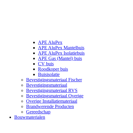
APE AluPex
APE AluPex Mantelbuis
APE AluPex Isolatiebuis
APE Gas (Mantel) buis
CV buis
Roodkoper buis
Buisisolatie
Bevestigingsmateriaal Fischer
Bevestigingsmateriaal
Bevestigingsmateriaal RVS
Bevestigingsmateriaal Overige
Overige Installatiemateriaal
Brandwerende Producten
Gereedschap
Bouwmaterialen