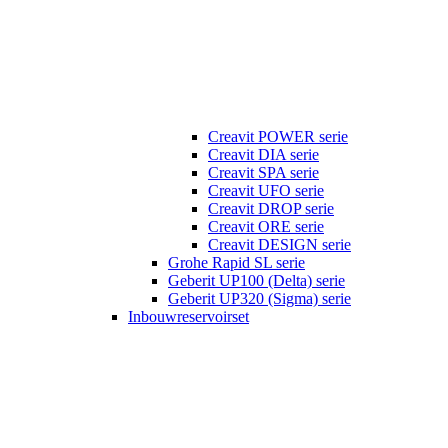
Creavit POWER serie
Creavit DIA serie
Creavit SPA serie
Creavit UFO serie
Creavit DROP serie
Creavit ORE serie
Creavit DESIGN serie
Grohe Rapid SL serie
Geberit UP100 (Delta) serie
Geberit UP320 (Sigma) serie
Inbouwreservoirset