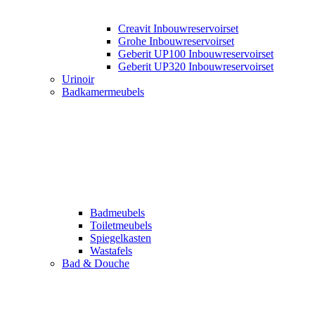
Creavit Inbouwreservoirset
Grohe Inbouwreservoirset
Geberit UP100 Inbouwreservoirset
Geberit UP320 Inbouwreservoirset
Urinoir
Badkamermeubels
Badmeubels
Toiletmeubels
Spiegelkasten
Wastafels
Bad & Douche