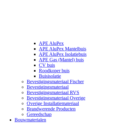
APE AluPex
APE AluPex Mantelbuis
APE AluPex Isolatiebuis
APE Gas (Mantel) buis
CV buis
Roodkoper buis
Buisisolatie
Bevestigingsmateriaal Fischer
Bevestigingsmateriaal
Bevestigingsmateriaal RVS
Bevestigingsmateriaal Overige
Overige Installatiemateriaal
Brandwerende Producten
Gereedschap
Bouwmaterialen