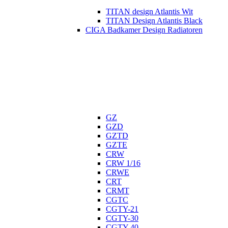
TITAN design Atlantis Wit
TITAN Design Atlantis Black
CIGA Badkamer Design Radiatoren
GZ
GZD
GZTD
GZTE
CRW
CRW 1/16
CRWE
CRT
CRMT
CGTC
CGTY-21
CGTY-30
CGTY-40