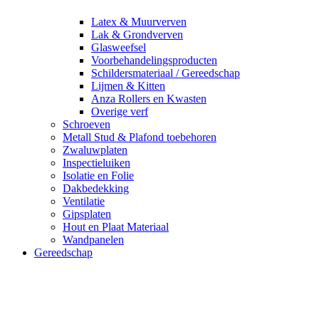
Latex & Muurverven
Lak & Grondverven
Glasweefsel
Voorbehandelingsproducten
Schildersmateriaal / Gereedschap
Lijmen & Kitten
Anza Rollers en Kwasten
Overige verf
Schroeven
Metall Stud & Plafond toebehoren
Zwaluwplaten
Inspectieluiken
Isolatie en Folie
Dakbedekking
Ventilatie
Gipsplaten
Hout en Plaat Materiaal
Wandpanelen
Gereedschap