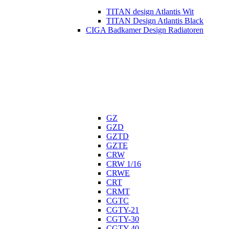
TITAN design Atlantis Wit
TITAN Design Atlantis Black
CIGA Badkamer Design Radiatoren
GZ
GZD
GZTD
GZTE
CRW
CRW 1/16
CRWE
CRT
CRMT
CGTC
CGTY-21
CGTY-30
CGTY-40