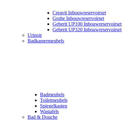
Creavit Inbouwreservoirset
Grohe Inbouwreservoirset
Geberit UP100 Inbouwreservoirset
Geberit UP320 Inbouwreservoirset
Urinoir
Badkamermeubels
Badmeubels
Toiletmeubels
Spiegelkasten
Wastafels
Bad & Douche