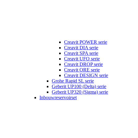
Creavit POWER serie
Creavit DIA serie
Creavit SPA serie
Creavit UFO serie
Creavit DROP serie
Creavit ORE serie
Creavit DESIGN serie
Grohe Rapid SL serie
Geberit UP100 (Delta) serie
Geberit UP320 (Sigma) serie
Inbouwreservoirset