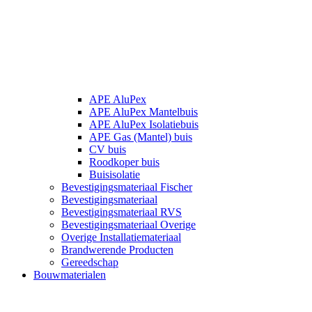
APE AluPex
APE AluPex Mantelbuis
APE AluPex Isolatiebuis
APE Gas (Mantel) buis
CV buis
Roodkoper buis
Buisisolatie
Bevestigingsmateriaal Fischer
Bevestigingsmateriaal
Bevestigingsmateriaal RVS
Bevestigingsmateriaal Overige
Overige Installatiemateriaal
Brandwerende Producten
Gereedschap
Bouwmaterialen