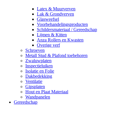
Latex & Muurverven
Lak & Grondverven
Glasweefsel
Voorbehandelingsproducten
Schildersmateriaal / Gereedschap
Lijmen & Kitten
Anza Rollers en Kwasten
Overige verf
Schroeven
Metall Stud & Plafond toebehoren
Zwaluwplaten
Inspectieluiken
Isolatie en Folie
Dakbedekking
Ventilatie
Gipsplaten
Hout en Plaat Materiaal
Wandpanelen
Gereedschap