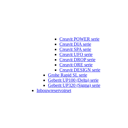
Creavit POWER serie
Creavit DIA serie
Creavit SPA serie
Creavit UFO serie
Creavit DROP serie
Creavit ORE serie
Creavit DESIGN serie
Grohe Rapid SL serie
Geberit UP100 (Delta) serie
Geberit UP320 (Sigma) serie
Inbouwreservoirset