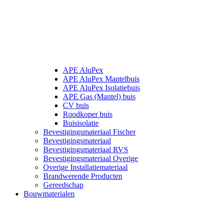
APE AluPex
APE AluPex Mantelbuis
APE AluPex Isolatiebuis
APE Gas (Mantel) buis
CV buis
Roodkoper buis
Buisisolatie
Bevestigingsmateriaal Fischer
Bevestigingsmateriaal
Bevestigingsmateriaal RVS
Bevestigingsmateriaal Overige
Overige Installatiemateriaal
Brandwerende Producten
Gereedschap
Bouwmaterialen