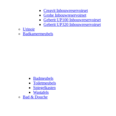
Creavit Inbouwreservoirset
Grohe Inbouwreservoirset
Geberit UP100 Inbouwreservoirset
Geberit UP320 Inbouwreservoirset
Urinoir
Badkamermeubels
Badmeubels
Toiletmeubels
Spiegelkasten
Wastafels
Bad & Douche