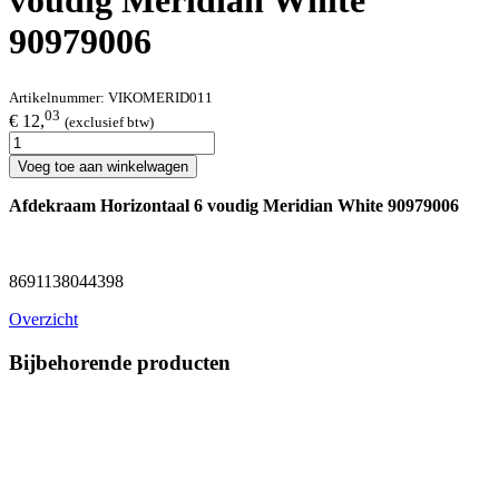
voudig Meridian White
90979006
Artikelnummer:
VIKOMERID011
03
€ 12,
(exclusief btw)
Voeg toe aan winkelwagen
Afdekraam Horizontaal 6 voudig Meridian White 90979006
8691138044398
Overzicht
Bijbehorende producten