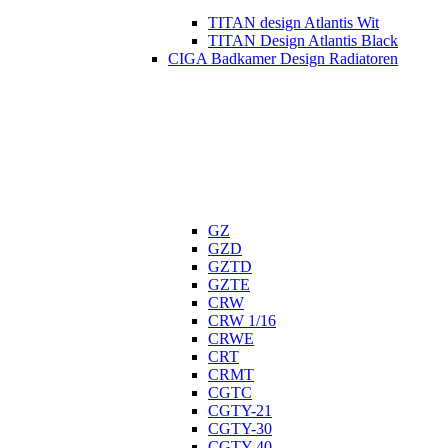
TITAN design Atlantis Wit
TITAN Design Atlantis Black
CIGA Badkamer Design Radiatoren
GZ
GZD
GZTD
GZTE
CRW
CRW 1/16
CRWE
CRT
CRMT
CGTC
CGTY-21
CGTY-30
CGTY-40