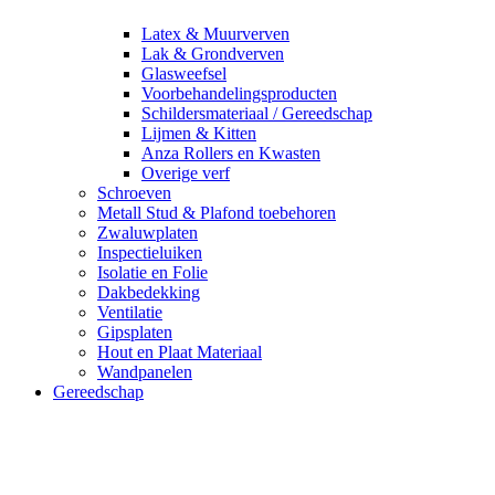
Latex & Muurverven
Lak & Grondverven
Glasweefsel
Voorbehandelingsproducten
Schildersmateriaal / Gereedschap
Lijmen & Kitten
Anza Rollers en Kwasten
Overige verf
Schroeven
Metall Stud & Plafond toebehoren
Zwaluwplaten
Inspectieluiken
Isolatie en Folie
Dakbedekking
Ventilatie
Gipsplaten
Hout en Plaat Materiaal
Wandpanelen
Gereedschap