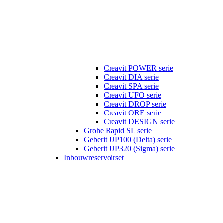
Creavit POWER serie
Creavit DIA serie
Creavit SPA serie
Creavit UFO serie
Creavit DROP serie
Creavit ORE serie
Creavit DESIGN serie
Grohe Rapid SL serie
Geberit UP100 (Delta) serie
Geberit UP320 (Sigma) serie
Inbouwreservoirset