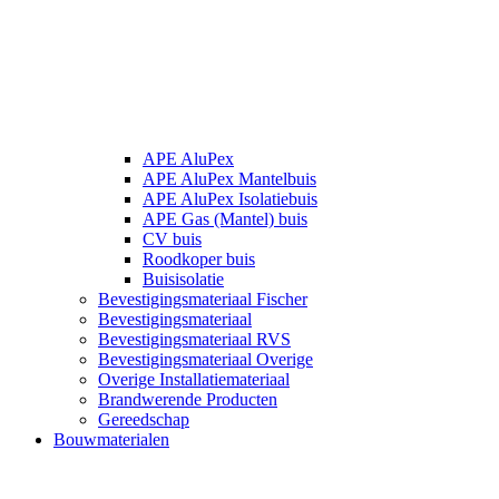
APE AluPex
APE AluPex Mantelbuis
APE AluPex Isolatiebuis
APE Gas (Mantel) buis
CV buis
Roodkoper buis
Buisisolatie
Bevestigingsmateriaal Fischer
Bevestigingsmateriaal
Bevestigingsmateriaal RVS
Bevestigingsmateriaal Overige
Overige Installatiemateriaal
Brandwerende Producten
Gereedschap
Bouwmaterialen