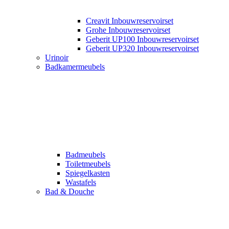
Creavit Inbouwreservoirset
Grohe Inbouwreservoirset
Geberit UP100 Inbouwreservoirset
Geberit UP320 Inbouwreservoirset
Urinoir
Badkamermeubels
Badmeubels
Toiletmeubels
Spiegelkasten
Wastafels
Bad & Douche