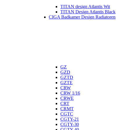
TITAN design Atlantis Wit
TITAN Design Atlantis Black
CIGA Badkamer Design Radiatoren
GZ
GZD
GZTD
GZTE
CRW
CRW 1/16
CRWE
CRT
CRMT
CGTC
CGTY-21
CGTY-30
CGTY-40