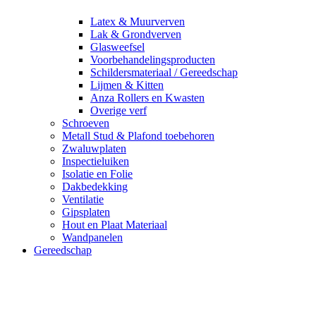
Latex & Muurverven
Lak & Grondverven
Glasweefsel
Voorbehandelingsproducten
Schildersmateriaal / Gereedschap
Lijmen & Kitten
Anza Rollers en Kwasten
Overige verf
Schroeven
Metall Stud & Plafond toebehoren
Zwaluwplaten
Inspectieluiken
Isolatie en Folie
Dakbedekking
Ventilatie
Gipsplaten
Hout en Plaat Materiaal
Wandpanelen
Gereedschap