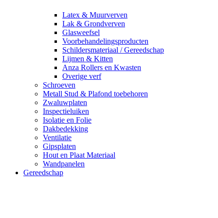
Latex & Muurverven
Lak & Grondverven
Glasweefsel
Voorbehandelingsproducten
Schildersmateriaal / Gereedschap
Lijmen & Kitten
Anza Rollers en Kwasten
Overige verf
Schroeven
Metall Stud & Plafond toebehoren
Zwaluwplaten
Inspectieluiken
Isolatie en Folie
Dakbedekking
Ventilatie
Gipsplaten
Hout en Plaat Materiaal
Wandpanelen
Gereedschap