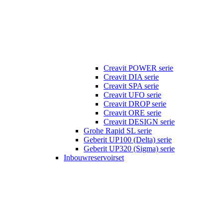
Creavit POWER serie
Creavit DIA serie
Creavit SPA serie
Creavit UFO serie
Creavit DROP serie
Creavit ORE serie
Creavit DESIGN serie
Grohe Rapid SL serie
Geberit UP100 (Delta) serie
Geberit UP320 (Sigma) serie
Inbouwreservoirset