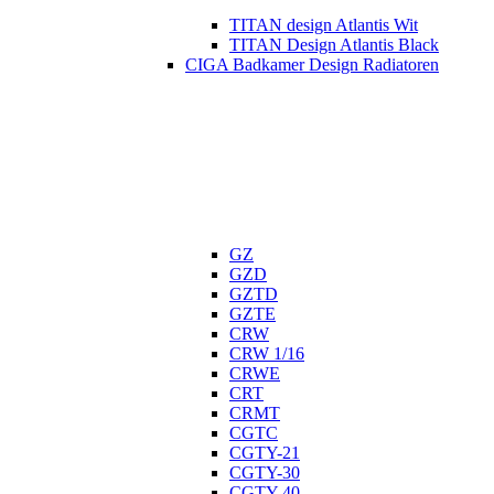
TITAN design Atlantis Wit
TITAN Design Atlantis Black
CIGA Badkamer Design Radiatoren
GZ
GZD
GZTD
GZTE
CRW
CRW 1/16
CRWE
CRT
CRMT
CGTC
CGTY-21
CGTY-30
CGTY-40