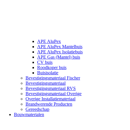
APE AluPex
APE AluPex Mantelbuis
APE AluPex Isolatiebuis
APE Gas (Mantel) buis
CV buis
Roodkoper buis
Buisisolatie
Bevestigingsmateriaal Fischer
Bevestigingsmateriaal
Bevestigingsmateriaal RVS
Bevestigingsmateriaal Overige
Overige Installatiemateriaal
Brandwerende Producten
Gereedschap
Bouwmaterialen