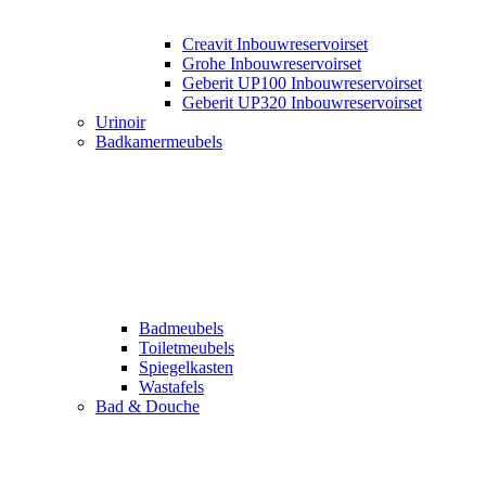
Creavit Inbouwreservoirset
Grohe Inbouwreservoirset
Geberit UP100 Inbouwreservoirset
Geberit UP320 Inbouwreservoirset
Urinoir
Badkamermeubels
Badmeubels
Toiletmeubels
Spiegelkasten
Wastafels
Bad & Douche