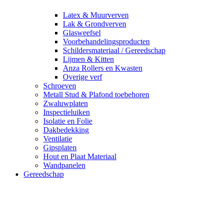
Latex & Muurverven
Lak & Grondverven
Glasweefsel
Voorbehandelingsproducten
Schildersmateriaal / Gereedschap
Lijmen & Kitten
Anza Rollers en Kwasten
Overige verf
Schroeven
Metall Stud & Plafond toebehoren
Zwaluwplaten
Inspectieluiken
Isolatie en Folie
Dakbedekking
Ventilatie
Gipsplaten
Hout en Plaat Materiaal
Wandpanelen
Gereedschap