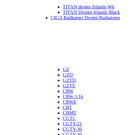
TITAN design Atlantis Wit
TITAN Design Atlantis Black
CIGA Badkamer Design Radiatoren
GZ
GZD
GZTD
GZTE
CRW
CRW 1/16
CRWE
CRT
CRMT
CGTC
CGTY-21
CGTY-30
CGTY-40