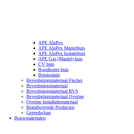
APE AluPex
APE AluPex Mantelbuis
APE AluPex Isolatiebuis
APE Gas (Mantel) buis
CV buis
Roodkoper buis
Buisisolatie
Bevestigingsmateriaal Fischer
Bevestigingsmateriaal
Bevestigingsmateriaal RVS
Bevestigingsmateriaal Overige
Overige Installatiemateriaal
Brandwerende Producten
Gereedschap
Bouwmaterialen