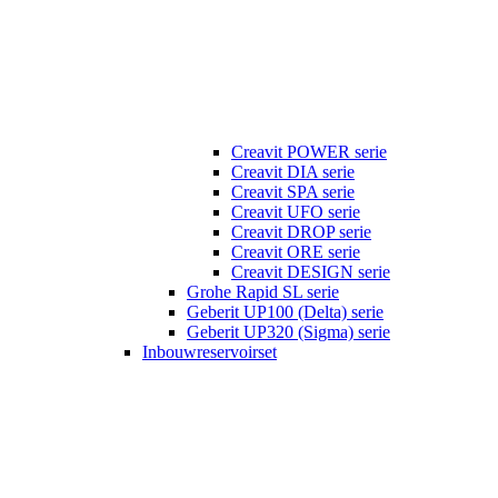
Creavit POWER serie
Creavit DIA serie
Creavit SPA serie
Creavit UFO serie
Creavit DROP serie
Creavit ORE serie
Creavit DESIGN serie
Grohe Rapid SL serie
Geberit UP100 (Delta) serie
Geberit UP320 (Sigma) serie
Inbouwreservoirset