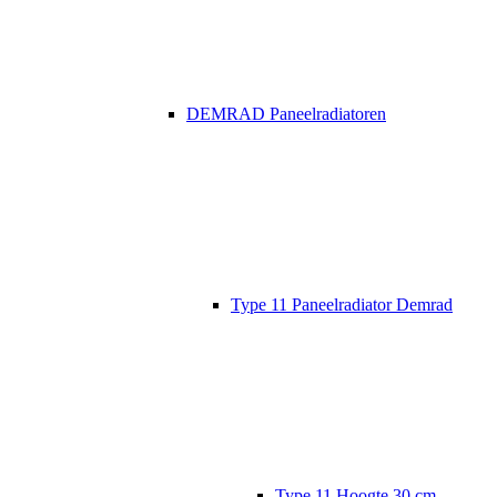
DEMRAD Paneelradiatoren
Type 11 Paneelradiator Demrad
Type 11 Hoogte 30 cm