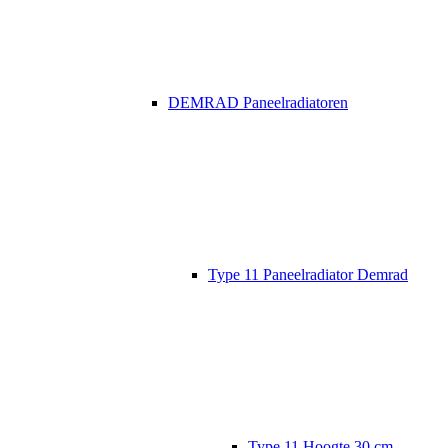
DEMRAD Paneelradiatoren
Type 11 Paneelradiator Demrad
Type 11 Hoogte 30 cm